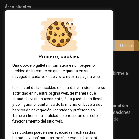
Área clientes
Programa Kit Digital
Únete a nuestro canal
Primero, cookies
Acepto términos y condiciones
Una cookie o galleta informática es un pequeño
archivo de información que se guarda en su
Consiento el uso de mis datos personales para suscribirme al
navegador cada vez que visita nuestra página web.
Canal de Comunicaciones.
Política de Privacidad
La utilidad de las cookies es guardar el historial de su
actividad en nuestra página web, de manera que,
Ver Cláusula
cuando la visite nuevamente, ésta pueda identificarle
y configurar el contenido de la misma en base a sus
Suscríbete a nuestro canal de comunicaciones para estar al día
hábitos de navegación, identidad y preferencias.
sobre consejos de seguridad, productos o servicios, formaciones,
También tienen la finalidad de ofrecer un correcto
eventos… Para más información, visita nuestra
política de
funcionamiento del sitio web.
privacidad.
Las cookies pueden ser aceptadas, rechazadas,
borradas y configuradas, según desee. Ello podrá