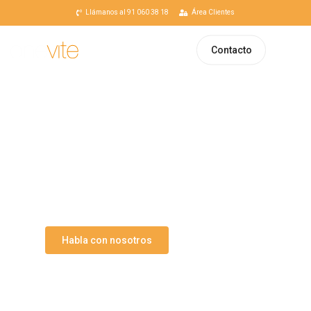
Llámanos al 91 060 38 18
Área Clientes
Contacto
Tu socio estratégico en
soluciones integrales de IT
Apoyamos y acompañamos a nuestros
clientes, a través de soluciones versátiles,
sencillas y funcionales adaptadas a las
necesidades actuales y futuras de la
transformación digital.
Habla con nosotros