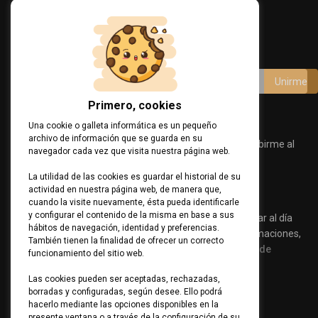
Programa Kit Digital
Únete a nuestro canal
Primero, cookies
Acepto términos y condiciones
Una cookie o galleta informática es un pequeño
archivo de información que se guarda en su
Consiento el uso de mis datos personales para suscribirme al
navegador cada vez que visita nuestra página web.
Canal de Comunicaciones.
Política de Privacidad
La utilidad de las cookies es guardar el historial de su
actividad en nuestra página web, de manera que,
Ver Cláusula
cuando la visite nuevamente, ésta pueda identificarle
y configurar el contenido de la misma en base a sus
Suscríbete a nuestro canal de comunicaciones para estar al día
hábitos de navegación, identidad y preferencias.
sobre consejos de seguridad, productos o servicios, formaciones,
También tienen la finalidad de ofrecer un correcto
eventos… Para más información, visita nuestra
política de
funcionamiento del sitio web.
privacidad.
Las cookies pueden ser aceptadas, rechazadas,
borradas y configuradas, según desee. Ello podrá
Contacto
hacerlo mediante las opciones disponibles en la
presente ventana o a través de la configuración de su