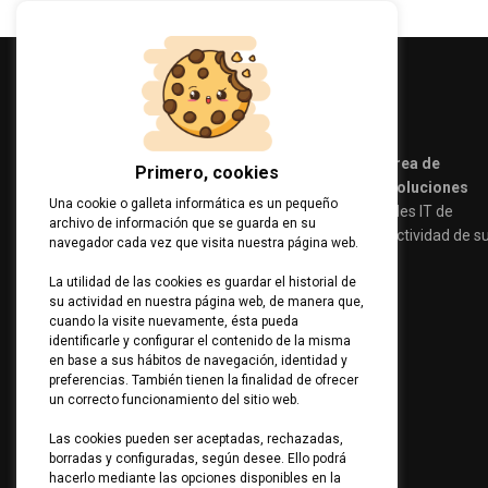
Amplio abanico de soluciones en el área de
Primero, cookies
sistemas, redes, comunicaciones y soluciones
Una cookie o galleta informática es un pequeño
audiovisuales.
Cubrimos las necesidades IT de
archivo de información que se guarda en su
nuestros clientes aumentando la productividad de s
navegador cada vez que visita nuestra página web.
equipos de personas.
La utilidad de las cookies es guardar el historial de
su actividad en nuestra página web, de manera que,
cuando la visite nuevamente, ésta pueda
identificarle y configurar el contenido de la misma
en base a sus hábitos de navegación, identidad y
preferencias. También tienen la finalidad de ofrecer
un correcto funcionamiento del sitio web.
Las cookies pueden ser aceptadas, rechazadas,
borradas y configuradas, según desee. Ello podrá
hacerlo mediante las opciones disponibles en la