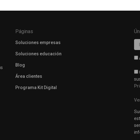
Páginas
Ún
Soluciones empresas
Soluciones educación
Blog
us
Área clientes
su
Pr
Programa Kit Digital
Ve
Su
est
se
inf