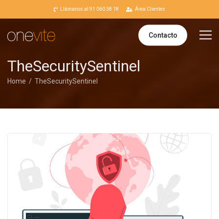
Llámanos al 91 060 38 18
Área Clientes
Contacto
TheSecuritySentinel
Home
TheSecuritySentinel