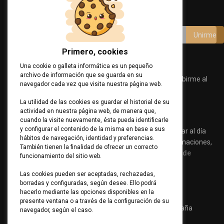
Únete a nuestro canal
Primero, cookies
Acepto términos y condiciones
Una cookie o galleta informática es un pequeño
archivo de información que se guarda en su
Consiento el uso de mis datos personales para suscribirme al
navegador cada vez que visita nuestra página web.
Canal de Comunicaciones.
Política de Privacidad
La utilidad de las cookies es guardar el historial de su
actividad en nuestra página web, de manera que,
Ver Cláusula
cuando la visite nuevamente, ésta pueda identificarle
y configurar el contenido de la misma en base a sus
Suscríbete a nuestro canal de comunicaciones para estar al día
hábitos de navegación, identidad y preferencias.
sobre consejos de seguridad, productos o servicios, formaciones,
También tienen la finalidad de ofrecer un correcto
eventos… Para más información, visita nuestra
política de
funcionamiento del sitio web.
privacidad.
Las cookies pueden ser aceptadas, rechazadas,
borradas y configuradas, según desee. Ello podrá
Contacto
hacerlo mediante las opciones disponibles en la
presente ventana o a través de la configuración de su
D. Calle Doctor Fleming 33, PB B 28036 | Madrid | España
navegador, según el caso.