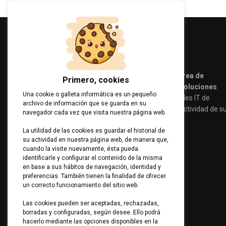
Amplio abanico de soluciones en el área de
Primero, cookies
sistemas, redes, comunicaciones y soluciones
Una cookie o galleta informática es un pequeño
audiovisuales.
Cubrimos las necesidades IT de
archivo de información que se guarda en su
nuestros clientes aumentando la productividad de s
navegador cada vez que visita nuestra página web.
equipos de personas.
La utilidad de las cookies es guardar el historial de
su actividad en nuestra página web, de manera que,
cuando la visite nuevamente, ésta pueda
identificarle y configurar el contenido de la misma
en base a sus hábitos de navegación, identidad y
preferencias. También tienen la finalidad de ofrecer
un correcto funcionamiento del sitio web.
Las cookies pueden ser aceptadas, rechazadas,
borradas y configuradas, según desee. Ello podrá
hacerlo mediante las opciones disponibles en la