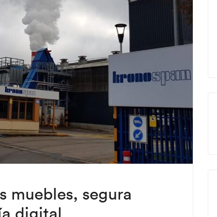
us muebles, segura
ía digital