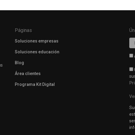
Páginas
Ún
Soluciones empresas
Soluciones educación
Blog
us
Área clientes
su
Pr
Programa Kit Digital
Ve
Su
est
se
inf