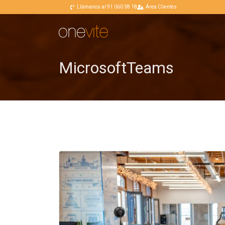
Llámanos al 91 060 38 18
Área Clientes
MicrosoftTeams