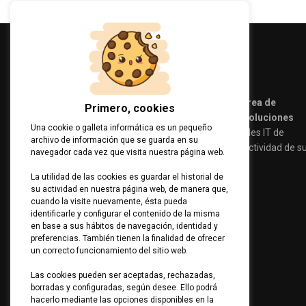
Amplio abanico de soluciones en el área de
Primero, cookies
sistemas, redes, comunicaciones y soluciones
Una cookie o galleta informática es un pequeño
audiovisuales.
Cubrimos las necesidades IT de
archivo de información que se guarda en su
nuestros clientes aumentando la productividad de s
navegador cada vez que visita nuestra página web.
equipos de personas.
La utilidad de las cookies es guardar el historial de
su actividad en nuestra página web, de manera que,
cuando la visite nuevamente, ésta pueda
identificarle y configurar el contenido de la misma
en base a sus hábitos de navegación, identidad y
preferencias. También tienen la finalidad de ofrecer
un correcto funcionamiento del sitio web.
Las cookies pueden ser aceptadas, rechazadas,
borradas y configuradas, según desee. Ello podrá
hacerlo mediante las opciones disponibles en la