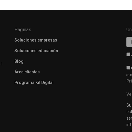
Páginas
Ún
Soluciones empresas
Soluciones educación
Blog
us
Área clientes
su
Pr
Programa Kit Digital
Ve
Su
est
se
inf