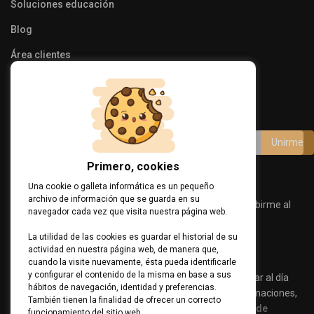
Soluciones educación
Blog
Área clientes
Programa Kit Digital
Únete a nuestro canal
Primero, cookies
Acepto términos y condiciones
Una cookie o galleta informática es un pequeño
archivo de información que se guarda en su
Consiento el uso de mis datos personales para suscribirme al
navegador cada vez que visita nuestra página web.
Canal de Comunicaciones.
Política de Privacidad
La utilidad de las cookies es guardar el historial de su
actividad en nuestra página web, de manera que,
Ver Cláusula
cuando la visite nuevamente, ésta pueda identificarle
y configurar el contenido de la misma en base a sus
Suscríbete a nuestro canal de comunicaciones para estar al día
hábitos de navegación, identidad y preferencias.
sobre consejos de seguridad, productos o servicios, formaciones,
También tienen la finalidad de ofrecer un correcto
eventos… Para más información, visita nuestra
política de
funcionamiento del sitio web.