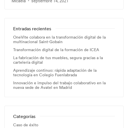
Micaela
septiembre 14, 2021
Entradas recientes
OneVite colabora en la transformación digital de la
multinacional Saint-Gobain
Transformación digital de la formación de ICEA
La fabricación de tus muebles, segura gracias a la
cartelería digital
Aprendizaje continuo: rápida adaptación de la
tecnología en Colegio Fuenlabrada
Innovación e impulso del trabajo colaborativo en la
nueva sede de Avatel en Madrid
Categorías
Caso de éxito